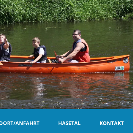
DORT/ANFAHRT
HASETAL
KONTAKT