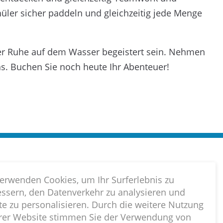
üler sicher paddeln und gleichzeitig jede Menge
der Ruhe auf dem Wasser begeistert sein. Nehmen
ns. Buchen Sie noch heute Ihr Abenteuer!
Social Media
erwenden Cookies, um Ihr Surferlebnis zu
essern, den Datenverkehr zu analysieren und
te zu personalisieren. Durch die weitere Nutzung
Bleiben Sie auf dem Laufenden. Folgen Sie uns auf
rer Website stimmen Sie der Verwendung von
facebook.